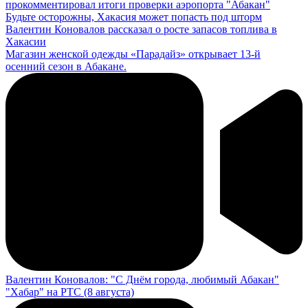
прокомментировал итоги проверки аэропорта "Абакан"
Будьте осторожны, Хакасия может попасть под шторм
Валентин Коновалов рассказал о росте запасов топлива в
Хакасии
Магазин женской одежды «Парадайз» открывает 13-й
осенний сезон в Абакане.
Валентин Коновалов: "С Днём города, любимый Абакан"
"Хабар" на РТС (8 августа)