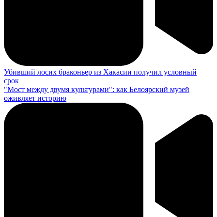
Убивший лосих браконьер из Хакасии получил условный
срок
"Мост между двумя культурами": как Белоярский музей
оживляет историю