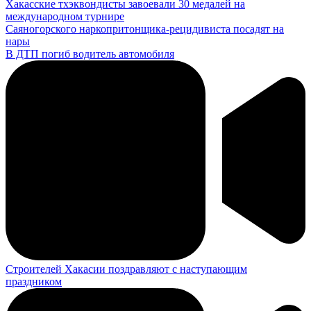
Хакасские тхэквондисты завоевали 30 медалей на
международном турнире
Саяногорского наркопритонщика-рецидивиста посадят на
нары
В ДТП погиб водитель автомобиля
Строителей Хакасии поздравляют с наступающим
праздником