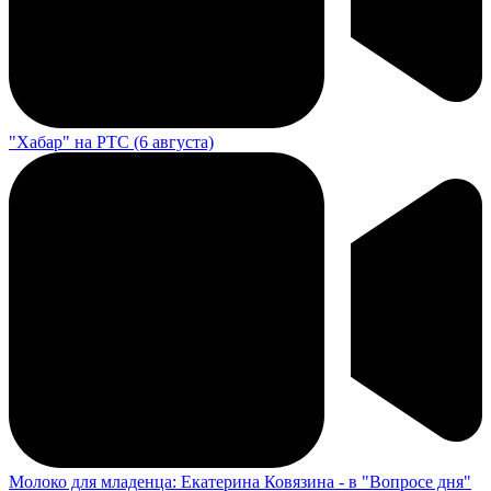
"Хабар" на РТС (6 августа)
Молоко для младенца: Екатерина Ковязина - в "Вопросе дня"