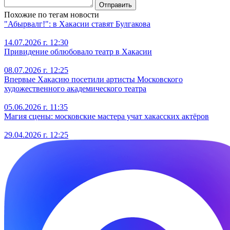
Отправить
Похожие по тегам новости
"Абырвалг!": в Хакасии ставят Булгакова
14.07.2026 г. 12:30
Привидение облюбовало театр в Хакасии
08.07.2026 г. 12:25
Впервые Хакасию посетили артисты Московского
художественного академического театра
05.06.2026 г. 11:35
Магия сцены: московские мастера учат хакасских актёров
29.04.2026 г. 12:25