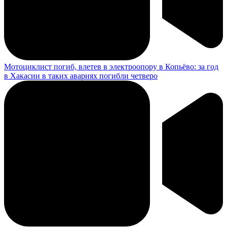
Мотоциклист погиб, влетев в электроопору в Копьёво: за год
в Хакасии в таких авариях погибли четверо