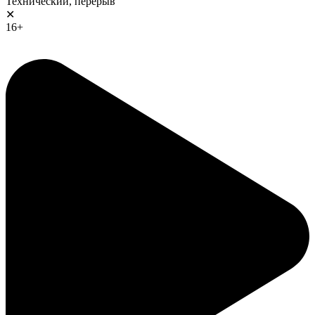
Технический, перерыв
✕
16+