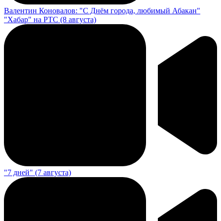
Валентин Коновалов: "С Днём города, любимый Абакан"
"Хабар" на РТС (8 августа)
"7 дней" (7 августа)