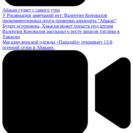
Абакан гуляет с самого утра
У Росавиации замечаний нет: Валентин Коновалов
прокомментировал итоги проверки аэропорта "Абакан"
Будьте осторожны, Хакасия может попасть под шторм
Валентин Коновалов рассказал о росте запасов топлива в
Хакасии
Магазин женской одежды «Парадайз» открывает 13-й
осенний сезон в Абакане.