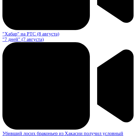
"Хабар" на РТС (8 августа)
"7 дней" (7 августа)
Убивший лосих браконьер из Хакасии получил условный