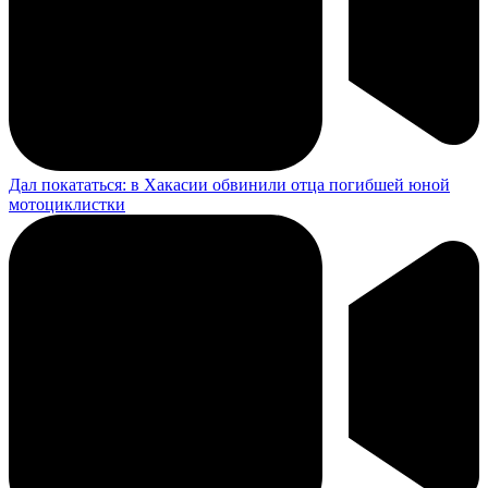
Дал покататься: в Хакасии обвинили отца погибшей юной
мотоциклистки