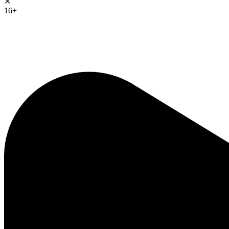
✕
16+