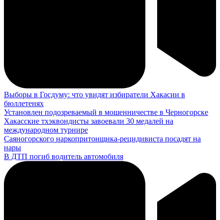
Выборы в Госдуму: что увидят избиратели Хакасии в
бюллетенях
Установлен подозреваемый в мошенничестве в Черногорске
Хакасские тхэквондисты завоевали 30 медалей на
международном турнире
Саяногорского наркопритонщика-рецидивиста посадят на
нары
В ДТП погиб водитель автомобиля