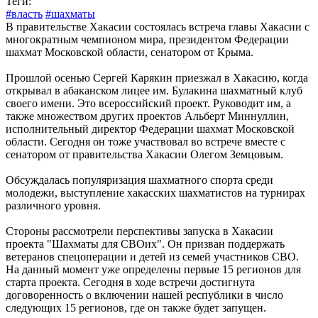
Теги:
#власть
#шахматы
В правительстве Хакасии состоялась встреча главы Хакасии с
многократным чемпионом мира, президентом Федерации
шахмат Московской области, сенатором от Крыма.
Прошлой осенью Сергей Карякин приезжал в Хакасию, когда
открывал в абаканском лицее им. Булакина шахматный клуб
своего имени. Это всероссийский проект. Руководит им, а
также множеством других проектов Альберт Миннуллин,
исполнительный директор Федерации шахмат Московской
области. Сегодня он тоже участвовал во встрече вместе с
сенатором от правительства Хакасии Олегом Земцовым.
Обсуждалась популяризация шахматного спорта среди
молодежи, выступление хакасских шахматистов на турнирах
различного уровня.
Стороны рассмотрели перспективы запуска в Хакасии
проекта "Шахматы для СВОих". Он призван поддержать
ветеранов спецоперации и детей из семей участников СВО.
На данный момент уже определены первые 15 регионов для
старта проекта. Сегодня в ходе встречи достигнута
договоренность о включении нашей республики в число
следующих 15 регионов, где он также будет запущен.