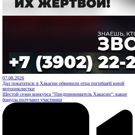
07.08.2026
Дал покататься: в Хакасии обвинили отца погибшей юной
мотоциклистки
Шестой сезон конкурса "Предприниматель Хакасии": какие
бонусы получают участники