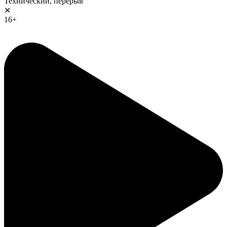
Технический, перерыв
✕
16+