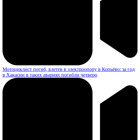
Мотоциклист погиб, влетев в электроопору в Копьёво: за год
в Хакасии в таких авариях погибли четверо