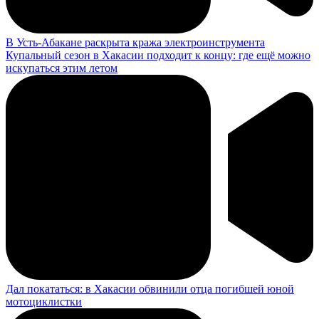
В Усть-Абакане раскрыта кража электроинструмента
Купальный сезон в Хакасии подходит к концу: где ещё можно
искупаться этим летом
Дал покататься: в Хакасии обвинили отца погибшей юной
мотоциклистки