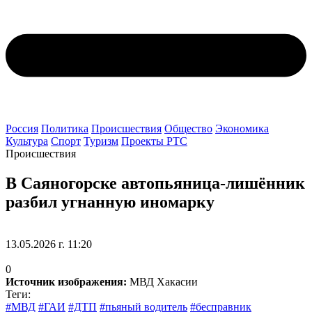
Россия
Политика
Происшествия
Общество
Экономика
Культура
Спорт
Туризм
Проекты РТС
Происшествия
В Саяногорске автопьяница-лишённик
разбил угнанную иномарку
13.05.2026 г. 11:20
0
Источник изображения:
МВД Хакасии
Теги:
#МВД
#ГАИ
#ДТП
#пьяный водитель
#бесправник