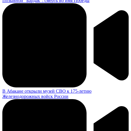
Позывной "Бардак": смерть во имя Победы
В Абакане открыли музей СВО к 175-летию
Железнодорожных войск России