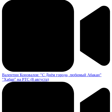
Валентин Коновалов: "С Днём города, любимый Абакан"
"Хабар" на РТС (8 августа)