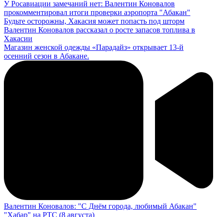
У Росавиации замечаний нет: Валентин Коновалов
прокомментировал итоги проверки аэропорта "Абакан"
Будьте осторожны, Хакасия может попасть под шторм
Валентин Коновалов рассказал о росте запасов топлива в
Хакасии
Магазин женской одежды «Парадайз» открывает 13-й
осенний сезон в Абакане.
Валентин Коновалов: "С Днём города, любимый Абакан"
"Хабар" на РТС (8 августа)