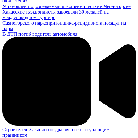
бюллетенях
Установлен подозреваемый в мошенничестве в Черногорске
Хакасские тхэквондисты завоевали 30 медалей на
международном турнире
Саяногорского наркопритонщика-рецидивиста посадят на
нары
В ДТП погиб водитель автомобиля
Строителей Хакасии поздравляют с наступающим
праздником