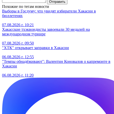
Отправить
Похожие по тегам новости
Выборы в Госдуму: что увидят избиратели Хакасии в
бюллетенях
07.08.2026 г. 10:21
Хакасские тхэквондисты завоевали 30 медалей на
международном турнире
07.08.2026 г. 09:50
"ХТК" открывает заправки в Хакасии
06.08.2026 г. 12:55
"Темпы обнадёживают": Валентин Коновалов о капремонте в
Хакасии
06.08.2026 г. 11:20