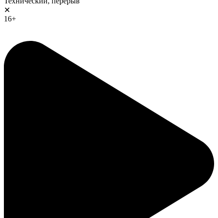
Технический, перерыв
✕
16+