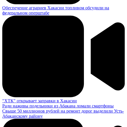
Обеспечение аграриев Хакасии топливом обсудили на
федеральном оперштабе
"ХТК" открывает заправки в Хакасии
Ради наживы подельники из Абакана ломали смартфоны
Свыше 50 миллионов рублей на ремонт дорог выделили Усть-
Абаканскому району