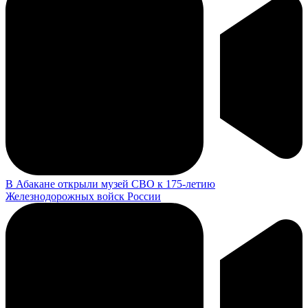
В Абакане открыли музей СВО к 175-летию
Железнодорожных войск России