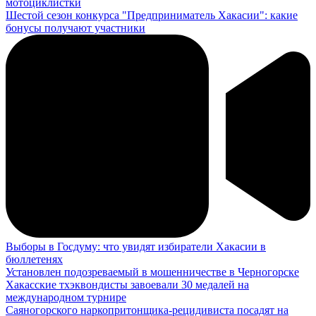
мотоциклистки
Шестой сезон конкурса "Предприниматель Хакасии": какие
бонусы получают участники
Выборы в Госдуму: что увидят избиратели Хакасии в
бюллетенях
Установлен подозреваемый в мошенничестве в Черногорске
Хакасские тхэквондисты завоевали 30 медалей на
международном турнире
Саяногорского наркопритонщика-рецидивиста посадят на