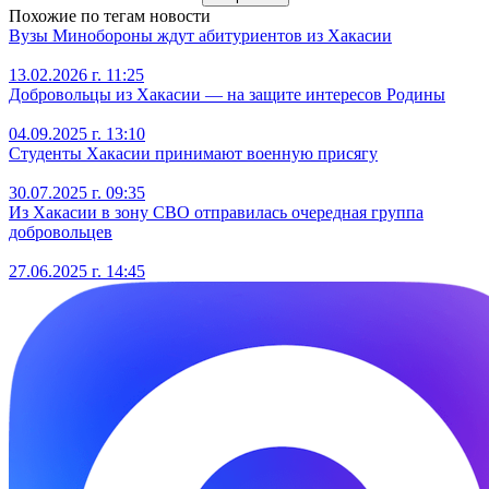
Похожие по тегам новости
Вузы Минобороны ждут абитуриентов из Хакасии
13.02.2026 г. 11:25
Добровольцы из Хакасии — на защите интересов Родины
04.09.2025 г. 13:10
Студенты Хакасии принимают военную присягу
30.07.2025 г. 09:35
Из Хакасии в зону СВО отправилась очередная группа
добровольцев
27.06.2025 г. 14:45