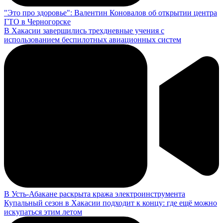
"Это про здоровье": Валентин Коновалов об открытии центра
ГТО в Черногорске
В Хакасии завершились трехдневные учения с
использованием беспилотных авиационных систем
В Усть-Абакане раскрыта кража электроинструмента
Купальный сезон в Хакасии подходит к концу: где ещё можно
искупаться этим летом