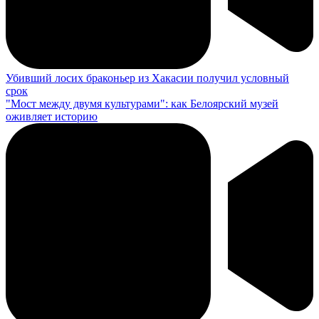
Убивший лосих браконьер из Хакасии получил условный
срок
"Мост между двумя культурами": как Белоярский музей
оживляет историю