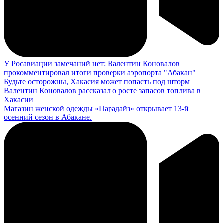
У Росавиации замечаний нет: Валентин Коновалов
прокомментировал итоги проверки аэропорта "Абакан"
Будьте осторожны, Хакасия может попасть под шторм
Валентин Коновалов рассказал о росте запасов топлива в
Хакасии
Магазин женской одежды «Парадайз» открывает 13-й
осенний сезон в Абакане.