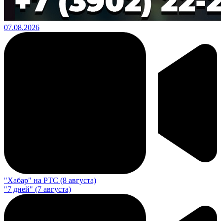
07.08.2026
"Хабар" на РТС (8 августа)
"7 дней" (7 августа)