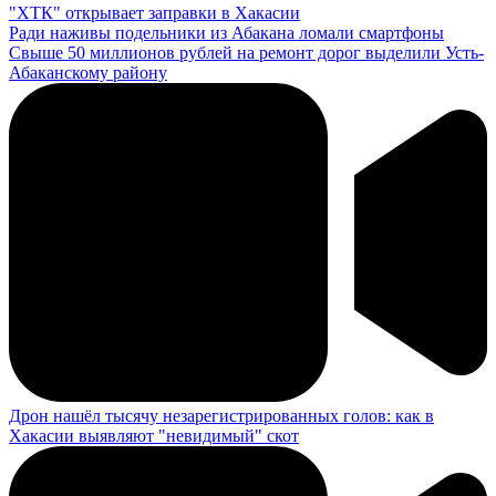
"ХТК" открывает заправки в Хакасии
Ради наживы подельники из Абакана ломали смартфоны
Свыше 50 миллионов рублей на ремонт дорог выделили Усть-
Абаканскому району
Дрон нашёл тысячу незарегистрированных голов: как в
Хакасии выявляют "невидимый" скот