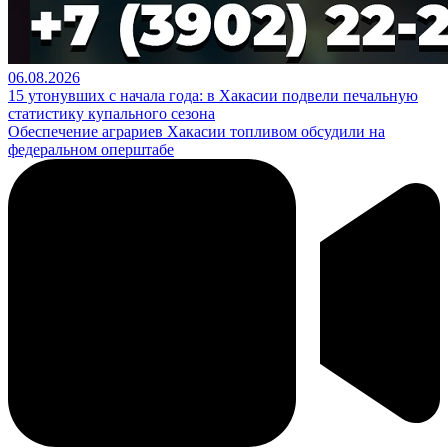
06.08.2026
15 утонувших с начала года: в Хакасии подвели печальную
статистику купального сезона
Обеспечение аграриев Хакасии топливом обсудили на
федеральном оперштабе