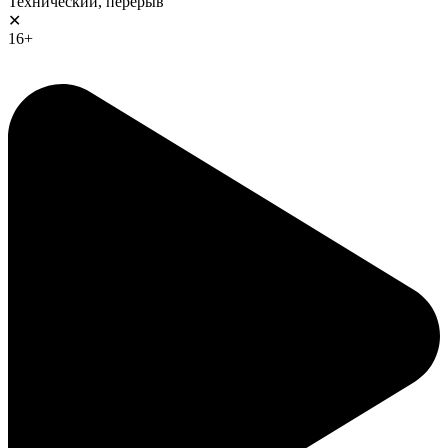
Технический, перерыв
✕
16+