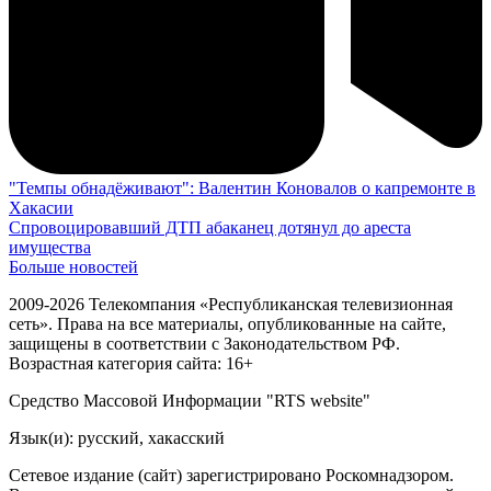
"Темпы обнадёживают": Валентин Коновалов о капремонте в
Хакасии
Спровоцировавший ДТП абаканец дотянул до ареста
имущества
Больше новостей
2009-2026 Телекомпания «Республиканская телевизионная
сеть». Права на все материалы, опубликованные на сайте,
защищены в соответствии с Законодательством РФ.
Возрастная категория сайта: 16+
Средство Массовой Информации "RTS website"
Язык(и): русский, хакасский
Сетевое издание (сайт) зарегистрировано Роскомнадзором.