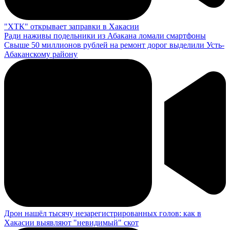
"ХТК" открывает заправки в Хакасии
Ради наживы подельники из Абакана ломали смартфоны
Свыше 50 миллионов рублей на ремонт дорог выделили Усть-
Абаканскому району
Дрон нашёл тысячу незарегистрированных голов: как в
Хакасии выявляют "невидимый" скот