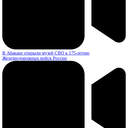
В Абакане открыли музей СВО к 175-летию
Железнодорожных войск России