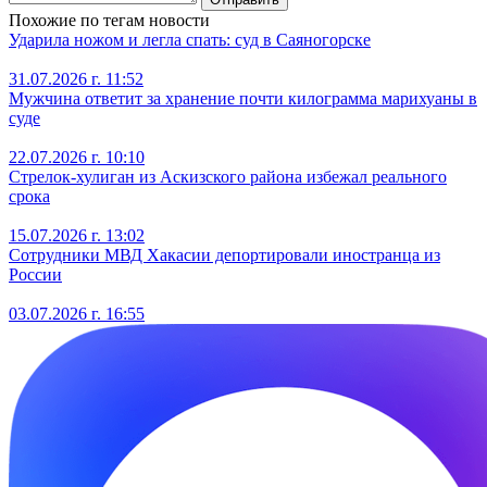
Похожие по тегам новости
Ударила ножом и легла спать: суд в Саяногорске
31.07.2026 г. 11:52
Мужчина ответит за хранение почти килограмма марихуаны в
суде
22.07.2026 г. 10:10
Стрелок-хулиган из Аскизского района избежал реального
срока
15.07.2026 г. 13:02
Сотрудники МВД Хакасии депортировали иностранца из
России
03.07.2026 г. 16:55