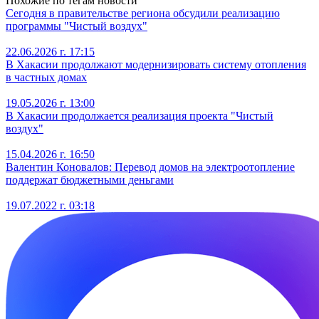
Похожие по тегам новости
Сегодня в правительстве региона обсудили реализацию
программы "Чистый воздух"
22.06.2026 г. 17:15
В Хакасии продолжают модернизировать систему отопления
в частных домах
19.05.2026 г. 13:00
В Хакасии продолжается реализация проекта "Чистый
воздух"
15.04.2026 г. 16:50
Валентин Коновалов: Перевод домов на электроотопление
поддержат бюджетными деньгами
19.07.2022 г. 03:18