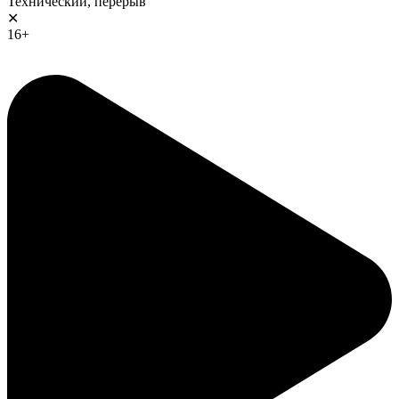
Технический, перерыв
✕
16+