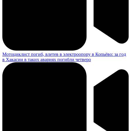
Мотоциклист погиб, влетев в электроопору в Копьёво: за год
в Хакасии в таких авариях погибли четверо