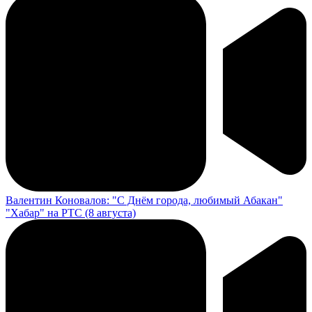
Валентин Коновалов: "С Днём города, любимый Абакан"
"Хабар" на РТС (8 августа)