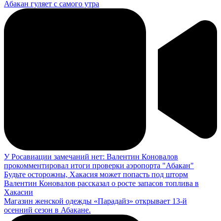
Абакан гуляет с самого утра
У Росавиации замечаний нет: Валентин Коновалов
прокомментировал итоги проверки аэропорта "Абакан"
Будьте осторожны, Хакасия может попасть под шторм
Валентин Коновалов рассказал о росте запасов топлива в
Хакасии
Магазин женской одежды «Парадайз» открывает 13-й
осенний сезон в Абакане.