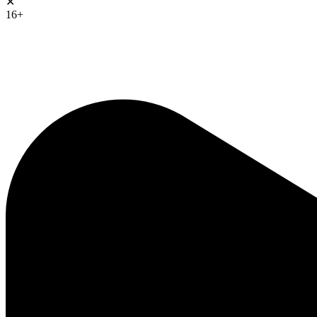
✕
16+