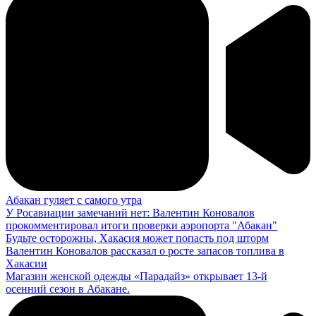
Абакан гуляет с самого утра
У Росавиации замечаний нет: Валентин Коновалов
прокомментировал итоги проверки аэропорта "Абакан"
Будьте осторожны, Хакасия может попасть под шторм
Валентин Коновалов рассказал о росте запасов топлива в
Хакасии
Магазин женской одежды «Парадайз» открывает 13-й
осенний сезон в Абакане.