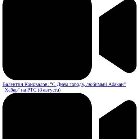
Валентин Коновалов: "С Днём города, любимый Абакан"
"Хабар" на РТС (8 августа)