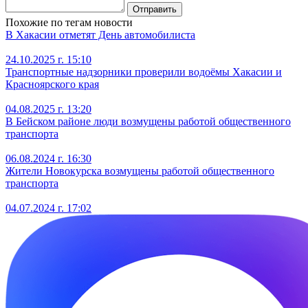
Отправить
Похожие по тегам новости
В Хакасии отметят День автомобилиста
24.10.2025 г. 15:10
Транспортные надзорники проверили водоёмы Хакасии и
Красноярского края
04.08.2025 г. 13:20
В Бейском районе люди возмущены работой общественного
транспорта
06.08.2024 г. 16:30
Жители Новокурска возмущены работой общественного
транспорта
04.07.2024 г. 17:02