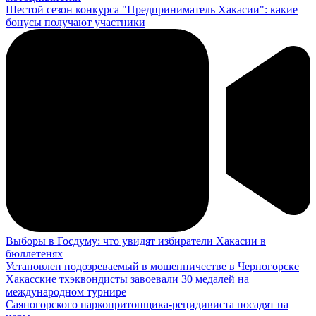
Шестой сезон конкурса "Предприниматель Хакасии": какие
бонусы получают участники
Выборы в Госдуму: что увидят избиратели Хакасии в
бюллетенях
Установлен подозреваемый в мошенничестве в Черногорске
Хакасские тхэквондисты завоевали 30 медалей на
международном турнире
Саяногорского наркопритонщика-рецидивиста посадят на