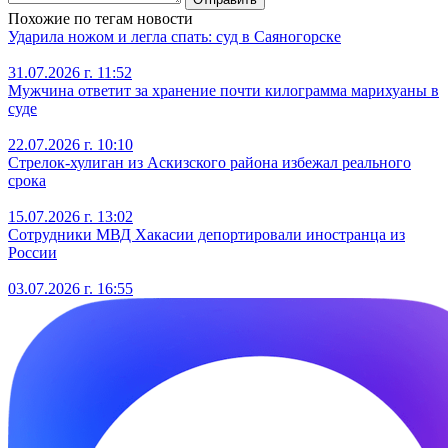
Похожие по тегам новости
Ударила ножом и легла спать: суд в Саяногорске
31.07.2026 г. 11:52
Мужчина ответит за хранение почти килограмма марихуаны в
суде
22.07.2026 г. 10:10
Стрелок-хулиган из Аскизского района избежал реального
срока
15.07.2026 г. 13:02
Сотрудники МВД Хакасии депортировали иностранца из
России
03.07.2026 г. 16:55