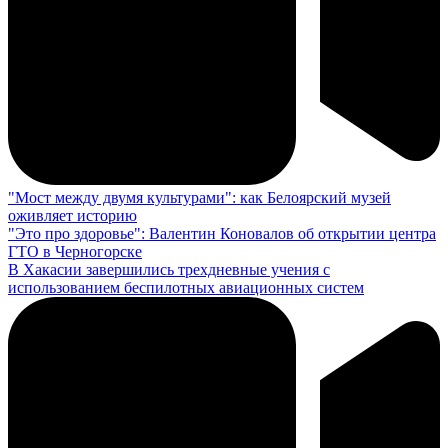
"Мост между двумя культурами": как Белоярский музей
оживляет историю
"Это про здоровье": Валентин Коновалов об открытии центра
ГТО в Черногорске
В Хакасии завершились трехдневные учения с
использованием беспилотных авиационных систем