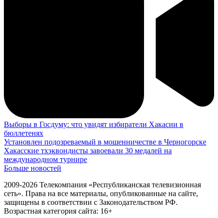
Выборы в Госдуму: что увидят избиратели Хакасии в
бюллетенях
Установлен подозреваемый в мошенничестве в Черногорске
Хакасские тхэквондисты завоевали 30 медалей на
международном турнире
Больше новостей
2009-2026 Телекомпания «Республиканская телевизионная
сеть». Права на все материалы, опубликованные на сайте,
защищены в соответствии с Законодательством РФ.
Возрастная категория сайта: 16+