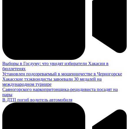
Выборы в Госдуму: что увидят избиратели Хакасии в
бюллетенях
Установлен подозреваемый в мошенничестве в Черногорске
Хакасские тхэквондисты завоевали 30 медалей на
международном турнире
Саяногорского наркопритонщика-рецидивиста посадят на
нары
В ДТП погиб водитель автомобиля