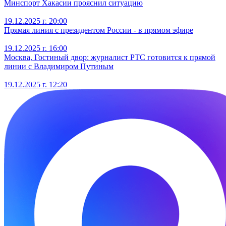
Минспорт Хакасии прояснил ситуацию
19.12.2025 г. 20:00
Прямая линия с президентом России - в прямом эфире
19.12.2025 г. 16:00
Москва, Гостиный двор: журналист РТС готовится к прямой
линии с Владимиром Путиным
19.12.2025 г. 12:20