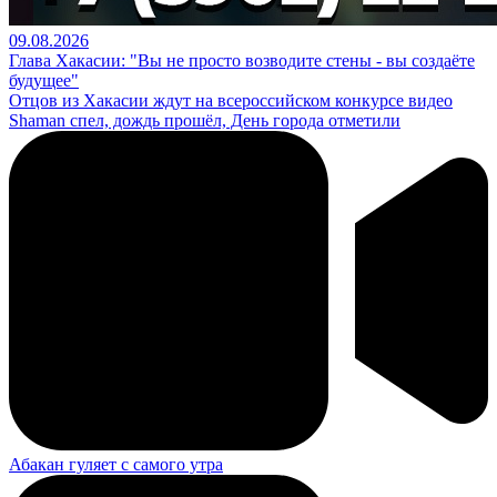
09.08.2026
Глава Хакасии: "Вы не просто возводите стены - вы создаёте
будущее"
Отцов из Хакасии ждут на всероссийском конкурсе видео
Shaman спел, дождь прошёл, День города отметили
Абакан гуляет с самого утра