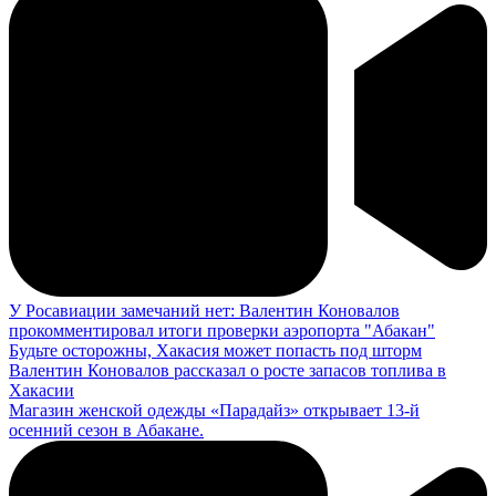
У Росавиации замечаний нет: Валентин Коновалов
прокомментировал итоги проверки аэропорта "Абакан"
Будьте осторожны, Хакасия может попасть под шторм
Валентин Коновалов рассказал о росте запасов топлива в
Хакасии
Магазин женской одежды «Парадайз» открывает 13-й
осенний сезон в Абакане.