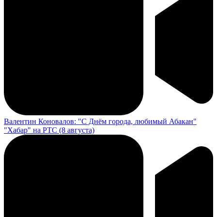
Валентин Коновалов: "С Днём города, любимый Абакан"
"Хабар" на РТС (8 августа)