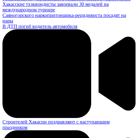
Хакасские тхэквондисты завоевали 30 медалей на
международном турнире
Саяногорского наркопритонщика-рецидивиста посадят на
нары
В ДТП погиб водитель автомобиля
Строителей Хакасии поздравляют с наступающим
праздником