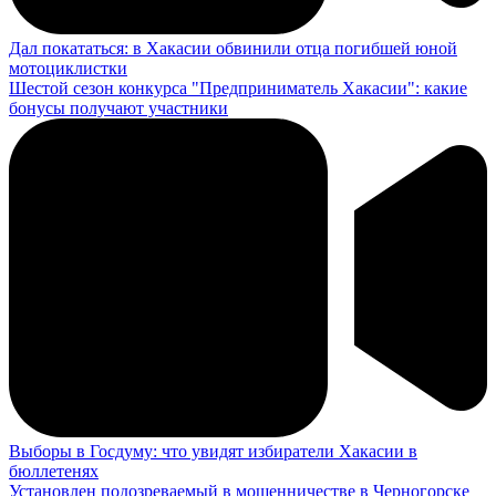
Дал покататься: в Хакасии обвинили отца погибшей юной
мотоциклистки
Шестой сезон конкурса "Предприниматель Хакасии": какие
бонусы получают участники
Выборы в Госдуму: что увидят избиратели Хакасии в
бюллетенях
Установлен подозреваемый в мошенничестве в Черногорске