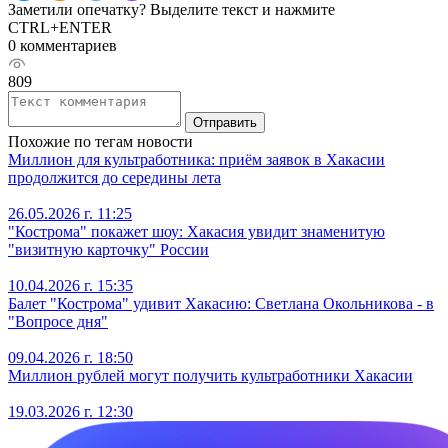
Заметили опечатку? Выделите текст и нажмите
CTRL+ENTER
0 комментариев
809
Отправить
Похожие по тегам новости
Миллион для культработника: приём заявок в Хакасии
продолжится до середины лета
26.05.2026 г. 11:25
"Кострома" покажет шоу: Хакасия увидит знаменитую
"визитную карточку" России
10.04.2026 г. 15:35
Балет "Кострома" удивит Хакасию: Светлана Окольникова - в
"Вопросе дня"
09.04.2026 г. 18:50
Миллион рублей могут получить культработники Хакасии
19.03.2026 г. 12:30