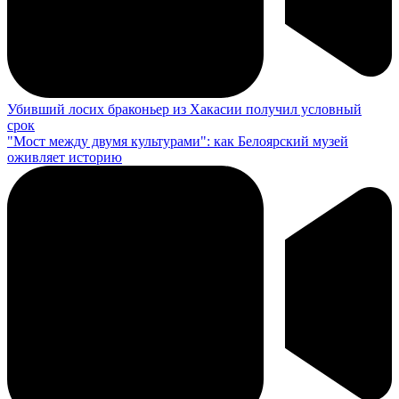
Убивший лосих браконьер из Хакасии получил условный
срок
"Мост между двумя культурами": как Белоярский музей
оживляет историю