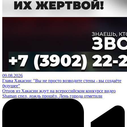
09.08.2026
Глава Хакасии: "Вы не просто возводите стены - вы создаёте
будущее"
Отцов из Хакасии ждут на всероссийском конкурсе видео
Shaman спел, дождь прошёл, День города отметили