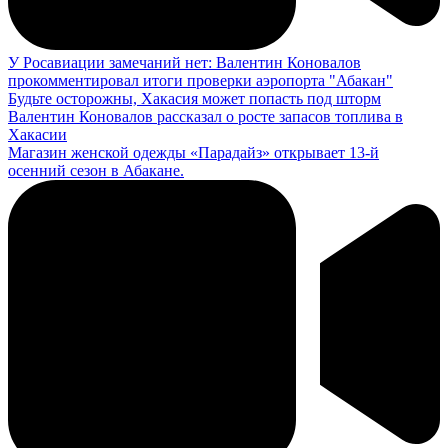
У Росавиации замечаний нет: Валентин Коновалов
прокомментировал итоги проверки аэропорта "Абакан"
Будьте осторожны, Хакасия может попасть под шторм
Валентин Коновалов рассказал о росте запасов топлива в
Хакасии
Магазин женской одежды «Парадайз» открывает 13-й
осенний сезон в Абакане.