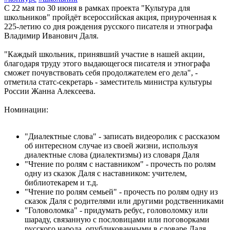
С 22 мая по 30 июня в рамках проекта "Культура для
школьников" пройдёт всероссийская акция, приуроченная к
225-летию со дня рождения русского писателя и этнографа
Владимир Иванович Даля.
"Каждый школьник, принявший участие в нашей акции,
благодаря труду этого выдающегося писателя и этнографа
сможет почувствовать себя продолжателем его дела", -
отметила статс-секретарь - заместитель министра культуры
России Жанна Алексеева.
Номинации:
"Диалектные слова" - записать видеоролик с рассказом
об интересном случае из своей жизни, используя
диалектные слова (диалектизмы) из словаря Даля
"Чтение по ролям с наставником" - прочесть по ролям
одну из сказок Даля с наставником: учителем,
библиотекарем и т.д.
"Чтение по ролям семьей" - прочесть по ролям одну из
сказок Даля с родителями или другими родственниками
"Головоломка" - придумать ребус, головоломку или
шараду, связанную с пословицами или поговорками
русского народа, опубликованными в словаре Даля