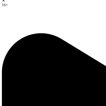
✕
16+