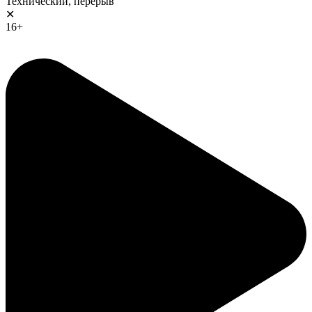
Технический, перерыв
✕
16+