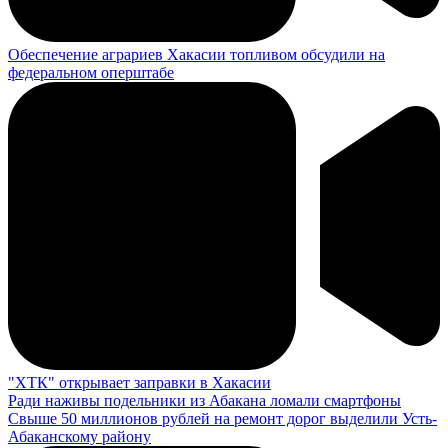
Обеспечение аграриев Хакасии топливом обсудили на
федеральном оперштабе
"ХТК" открывает заправки в Хакасии
Ради наживы подельники из Абакана ломали смартфоны
Свыше 50 миллионов рублей на ремонт дорог выделили Усть-
Абаканскому району