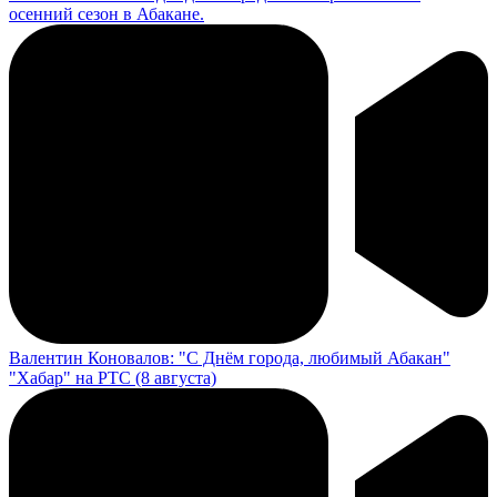
осенний сезон в Абакане.
Валентин Коновалов: "С Днём города, любимый Абакан"
"Хабар" на РТС (8 августа)