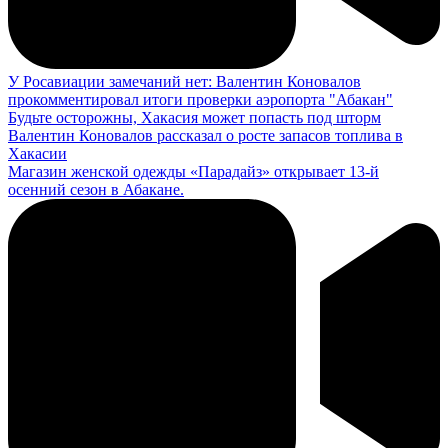
У Росавиации замечаний нет: Валентин Коновалов
прокомментировал итоги проверки аэропорта "Абакан"
Будьте осторожны, Хакасия может попасть под шторм
Валентин Коновалов рассказал о росте запасов топлива в
Хакасии
Магазин женской одежды «Парадайз» открывает 13-й
осенний сезон в Абакане.