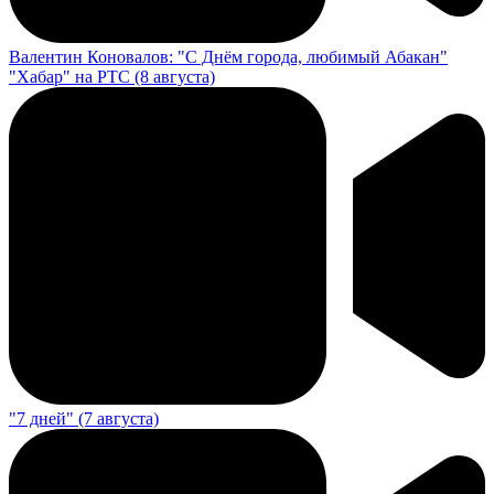
Валентин Коновалов: "С Днём города, любимый Абакан"
"Хабар" на РТС (8 августа)
"7 дней" (7 августа)