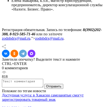
Елена Макарова, к.э.н., магистр юриспруденции,
предприниматель, директор консультационной службы
«Налоги. Бизнес. Право».
Регистрация обязательная. Запись по телефонам:
8(3902)202-
388, 8-923-585-71-46
или по эл/почте
zodnbdrx@mail.ru
.">
zodnbdrx@mail.ru
.
Заметили опечатку? Выделите текст и нажмите
CTRL+ENTER
0 комментариев
818
Отправить
Похожие по тегам новости
Доступная услуга: в Хакасии самозанятые смогут
зарегистрировать товарный знак