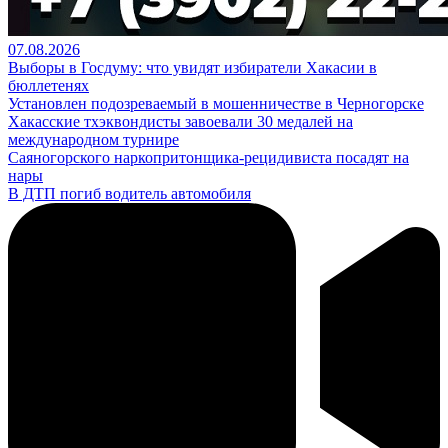
07.08.2026
Выборы в Госдуму: что увидят избиратели Хакасии в
бюллетенях
Установлен подозреваемый в мошенничестве в Черногорске
Хакасские тхэквондисты завоевали 30 медалей на
международном турнире
Саяногорского наркопритонщика-рецидивиста посадят на
нары
В ДТП погиб водитель автомобиля