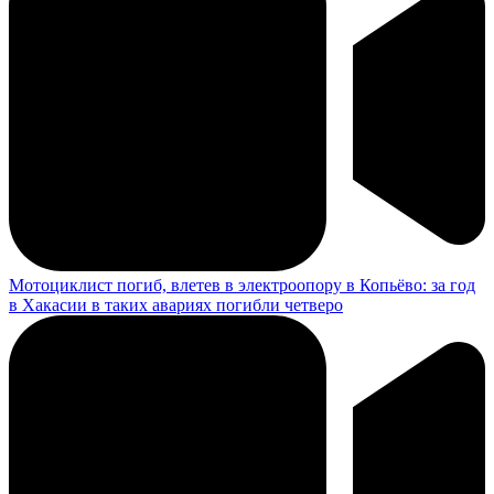
Мотоциклист погиб, влетев в электроопору в Копьёво: за год
в Хакасии в таких авариях погибли четверо