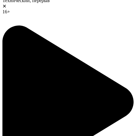
Технический, перерыв
✕
16+