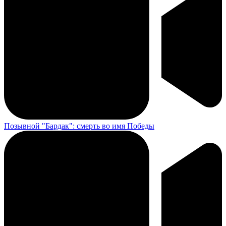
Позывной "Бардак": смерть во имя Победы