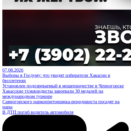
07.08.2026
Выборы в Госдуму: что увидят избиратели Хакасии в
бюллетенях
Установлен подозреваемый в мошенничестве в Черногорске
Хакасские тхэквондисты завоевали 30 медалей на
международном турнире
Саяногорского наркопритонщика-рецидивиста посадят на
нары
В ДТП погиб водитель автомобиля