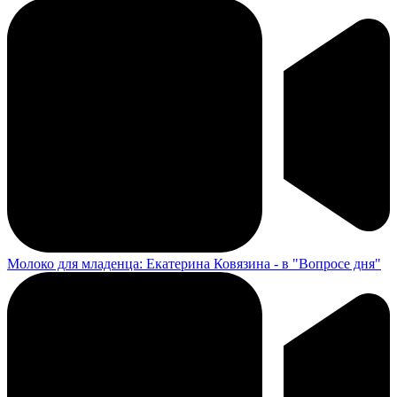
Молоко для младенца: Екатерина Ковязина - в "Вопросе дня"