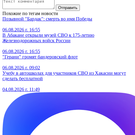
Отправить
Похожие по тегам новости
Позывной "Бардак": смерть во имя Победы
06.08.2026 г. 16:55
В Абакане открыли музей СВО к 175-летию
Железнодорожных войск России
06.08.2026 г. 16:55
"Герани" громят бандеровский флот
06.08.2026 г. 09:02
Учебу в автошколах для участников СВО из Хакасии могут
сделать бесплатной
04.08.2026 г. 11:49