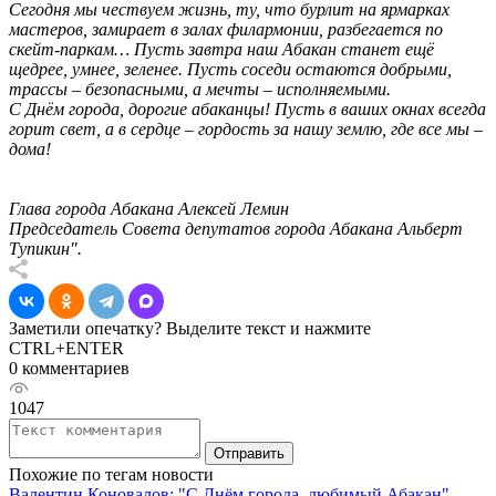
Сегодня мы чествуем жизнь, ту, что бурлит на ярмарках
мастеров, замирает в залах филармонии, разбегается по
скейт-паркам… Пусть завтра наш Абакан станет ещё
щедрее, умнее, зеленее. Пусть соседи остаются добрыми,
трассы – безопасными, а мечты – исполняемыми.
С Днём города, дорогие абаканцы! Пусть в ваших окнах всегда
горит свет, а в сердце – гордость за нашу землю, где все мы –
дома!
Глава города Абакана Алексей Лемин
Председатель Совета депутатов города Абакана Альберт
Тупикин".
Заметили опечатку? Выделите текст и нажмите
CTRL+ENTER
0 комментариев
1047
Отправить
Похожие по тегам новости
Валентин Коновалов: "С Днём города, любимый Абакан"