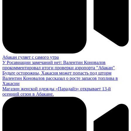
Абакан гуляет с самого утра
У Росавиации замечаний нет: Валентин Коновалов
прокомментировал итоги проверки аэропорта "Абакан"
Будьте осторожны, Хакасия может попасть под шторм
Валентин Коновалов рассказал о росте запасов топлива в
Хакасии
Магазин женской одежды «Парадайз» открывает 13-й
осенний сезон в Абакане.