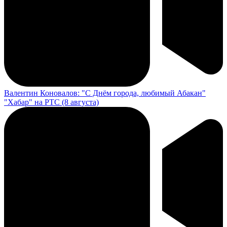
Валентин Коновалов: "С Днём города, любимый Абакан"
"Хабар" на РТС (8 августа)