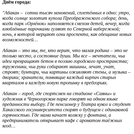
Днём города:
"Абакан – сотни тысяч мгновений, сплетённых в одно: утро,
когда солнце золотит купола Преображенского собора; день,
когда парк «Орлёнок» наполняется смехом детей, вечер, когда
влюблённые парочками гуляют по Северной набережной;
ночь, в которой мерцают огни проспекта, как обещание новых
возможностей…
Абакан – это мы, те, кто верит, что малая родина – это не
только место, а состояние души. Мы все – мечтатели, чьи
идеи превращают бетон в поэзию городского пространства;
труженики, чьи руки собирают машины, лечат, учат,
строят; бунтари, чьи картины оживляют стены, а музыка –
дворики; хранители, помнящие каждый кирпич старых
кварталов и каждую новую тропинку в предгорьях.
Абакан – город, где спортсмен на стадионе «Саяны» и
художник в Черногорском парке говорят на одном языке
преданности выбору. Где пенсионер у Театра кукол и студент
Хакасского госуниверситета спорят о будущем с одинаковой
горячностью. Где мама качает коляску у фонтана, а
предприниматель открывает кафе с ароматом таёжных
ягод…