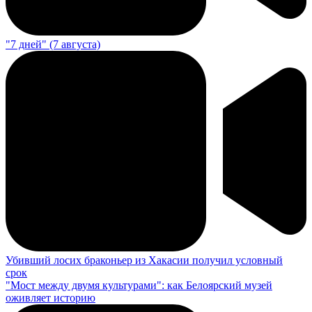
"7 дней" (7 августа)
Убивший лосих браконьер из Хакасии получил условный
срок
"Мост между двумя культурами": как Белоярский музей
оживляет историю