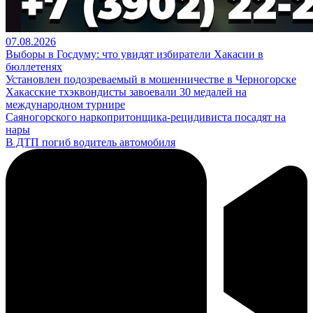
07.08.2026
Выборы в Госдуму: что увидят избиратели Хакасии в
бюллетенях
Установлен подозреваемый в мошенничестве в Черногорске
Хакасские тхэквондисты завоевали 30 медалей на
международном турнире
Саяногорского наркопритонщика-рецидивиста посадят на
нары
В ДТП погиб водитель автомобиля