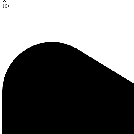
✕
16+