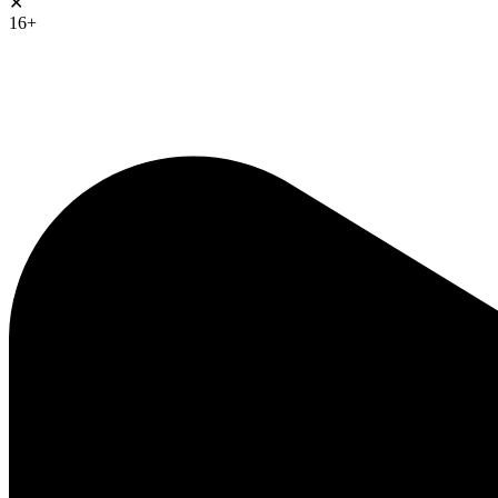
✕
16+