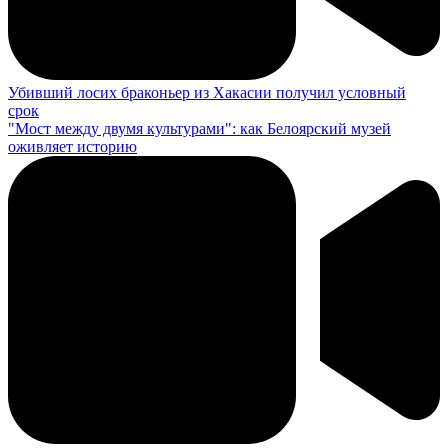
Убивший лосих браконьер из Хакасии получил условный
срок
"Мост между двумя культурами": как Белоярский музей
оживляет историю