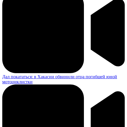
Дал покататься: в Хакасии обвинили отца погибшей юной
мотоциклистки