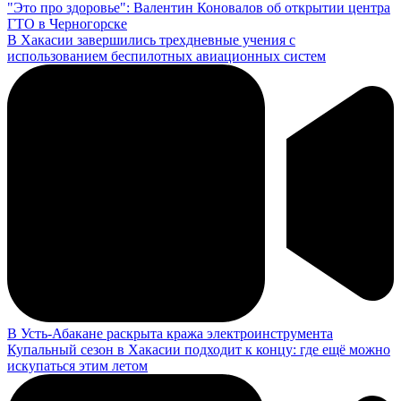
"Это про здоровье": Валентин Коновалов об открытии центра
ГТО в Черногорске
В Хакасии завершились трехдневные учения с
использованием беспилотных авиационных систем
В Усть-Абакане раскрыта кража электроинструмента
Купальный сезон в Хакасии подходит к концу: где ещё можно
искупаться этим летом