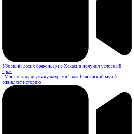
Убивший лосих браконьер из Хакасии получил условный
срок
"Мост между двумя культурами": как Белоярский музей
оживляет историю