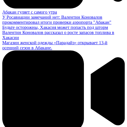
Абакан гуляет с самого утра
У Росавиации замечаний нет: Валентин Коновалов
прокомментировал итоги проверки аэропорта "Абакан"
Будьте осторожны, Хакасия может попасть под шторм
Валентин Коновалов рассказал о росте запасов топлива в
Хакасии
Магазин женской одежды «Парадайз» открывает 13-й
осенний сезон в Абакане.