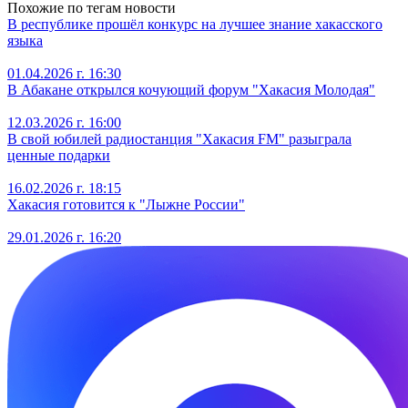
Похожие по тегам новости
В республике прошёл конкурс на лучшее знание хакасского
языка
01.04.2026 г. 16:30
В Абакане открылся кочующий форум "Хакасия Молодая"
12.03.2026 г. 16:00
В свой юбилей радиостанция "Хакасия FM" разыграла
ценные подарки
16.02.2026 г. 18:15
Хакасия готовится к "Лыжне России"
29.01.2026 г. 16:20