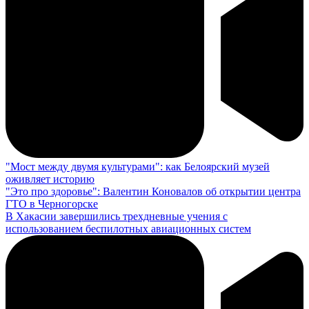
"Мост между двумя культурами": как Белоярский музей
оживляет историю
"Это про здоровье": Валентин Коновалов об открытии центра
ГТО в Черногорске
В Хакасии завершились трехдневные учения с
использованием беспилотных авиационных систем