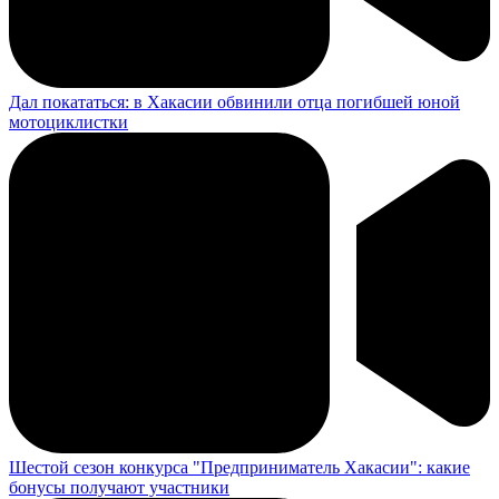
Дал покататься: в Хакасии обвинили отца погибшей юной
мотоциклистки
Шестой сезон конкурса "Предприниматель Хакасии": какие
бонусы получают участники