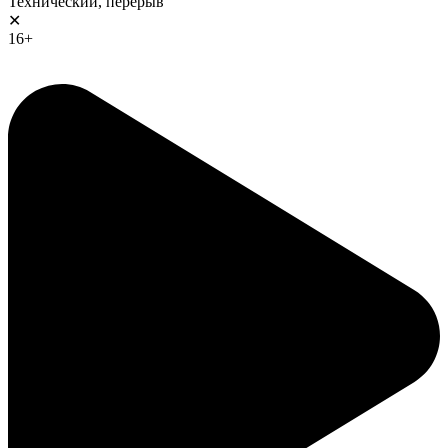
Технический, перерыв
✕
16+