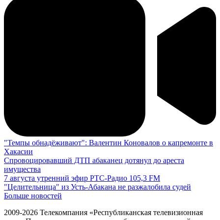
"Темпы обнадёживают": Валентин Коновалов о капремонте в
Хакасии
Спровоцировавший ДТП абаканец дотянул до ареста
имущества
7 августа утренний эфир РТС-Радио 105,3 FM
"Целительница" из Усть-Абакана не разжалобила судей
Больше новостей
2009-2026 Телекомпания «Республиканская телевизионная