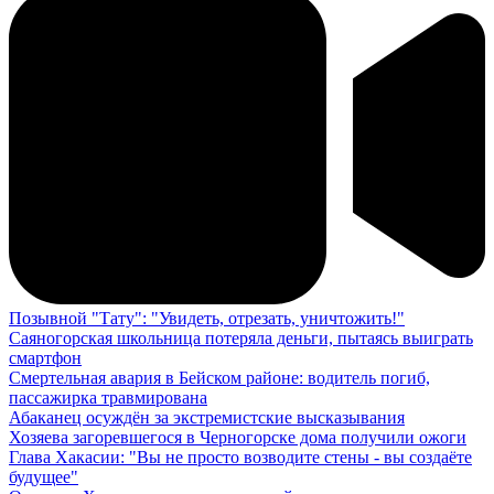
Позывной "Тату": "Увидеть, отрезать, уничтожить!"
Саяногорская школьница потеряла деньги, пытаясь выиграть
смартфон
Смертельная авария в Бейском районе: водитель погиб,
пассажирка травмирована
Абаканец осуждён за экстремистские высказывания
Хозяева загоревшегося в Черногорске дома получили ожоги
Глава Хакасии: "Вы не просто возводите стены - вы создаёте
будущее"